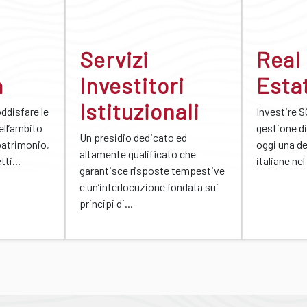
Servizi
Real
a
Investitori
Esta
Istituzionali
oddisfare le
Investire S
ell’ambito
gestione di
Un presidio dedicato ed
patrimonio,
oggi una de
altamente qualificato che
ti...
italiane nel
garantisce risposte tempestive
e un’interlocuzione fondata sui
principi di...