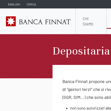
ENGLISH
CERCA
CHI
SIAMO
Depositaria
Banca Finnat propone uno 
di “gestori terzi” che si r
(SGR, SIM...) che sono abil
non sono autorizzati all