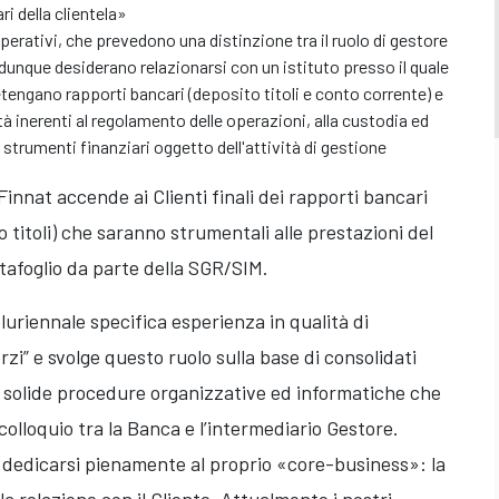
ri della clientela»
operativi, che prevedono una distinzione tra il ruolo di gestore
 dunque desiderano relazionarsi con un istituto presso il quale
 detengano rapporti bancari (deposito titoli e conto corrente) e
ità inerenti al regolamento delle operazioni, alla custodia ed
 strumenti finanziari oggetto dell'attività di gestione
Finnat accende ai Clienti finali dei rapporti bancari
 titoli) che saranno strumentali alle prestazioni del
rtafoglio da parte della SGR/SIM.
uriennale specifica esperienza in qualità di
rzi” e svolge questo ruolo sulla base di consolidati
 solide procedure organizzative ed informatiche che
olloquio tra la Banca e l’intermediario Gestore.
 dedicarsi pienamente al proprio «core-business»: la