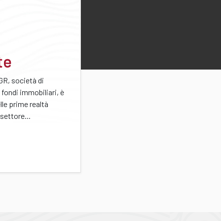
te
GR, società di
 fondi immobiliari, è
lle prime realtà
 settore...