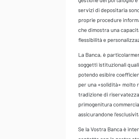
gestione del portafoglio e 
servizi di depositaria sono
proprie procedure informat
che dimostra una capacità
flessibilità e personalizza
La Banca, è particolarment
soggetti istituzionali qual
potendo esibire coefficie
per una «solidità» molto 
tradizione di riservatezza 
primogenitura commerciale 
assicurandone l’esclusivit
Se la Vostra Banca è inte