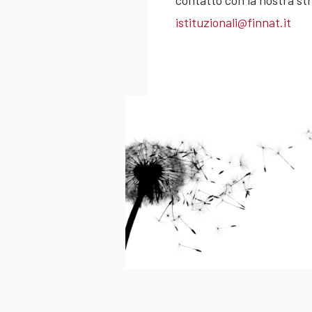
contatto con la nostra str
istituzionali@finnat.it