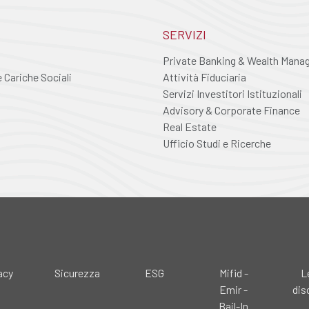
SERVIZI
Private Banking & Wealth Man
Cariche Sociali
Attività Fiduciaria
Servizi Investitori Istituzionali
Advisory & Corporate Finance
Real Estate
Ufficio Studi e Ricerche
acy
Sicurezza
ESG
Mifid -
L
Emir -
dis
Bail-In