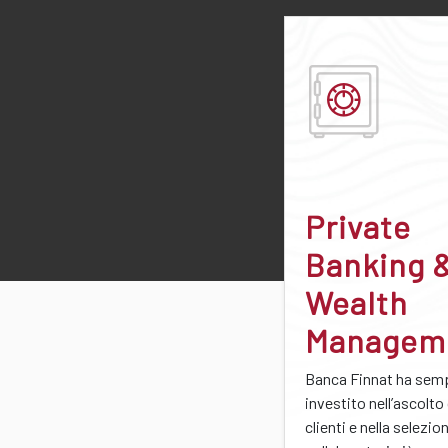
Private
Banking 
Wealth
Managem
Banca Finnat ha sem
investito nell’ascolto
clienti e nella selezio