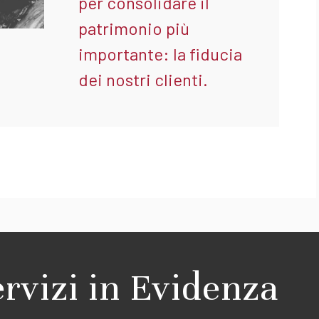
per consolidare il
patrimonio più
importante: la fiducia
dei nostri clienti.
ervizi in Evidenza