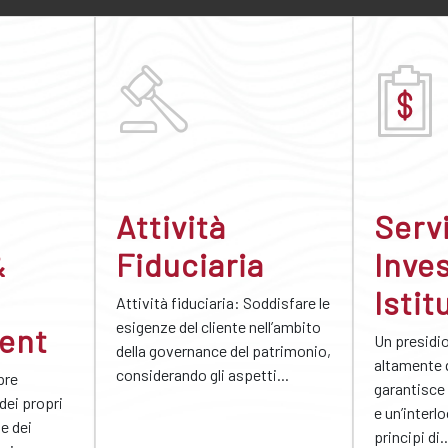
Attività
Servi
&
Fiduciaria
Inves
Istit
Attività fiduciaria: Soddisfare le
esigenze del cliente nell’ambito
ent
Un presidi
della governance del patrimonio,
altamente 
considerando gli aspetti...
pre
garantisce
 dei propri
e un’interl
ne dei
principi di..