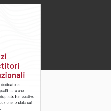
zi
titori
uzionali
o dedicato ed
qualificato che
 risposte tempestive
ocuzione fondata sui
.