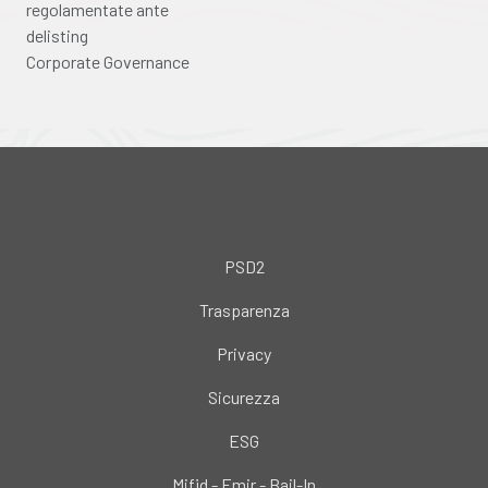
regolamentate ante
delisting
Corporate Governance
PSD2
Trasparenza
Privacy
Sicurezza
ESG
Mifid - Emir - Bail-In