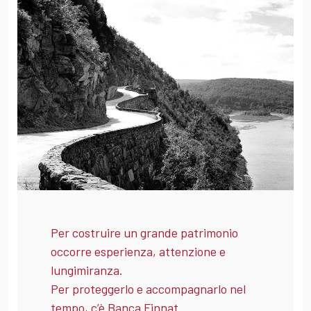
Per costruire un grande patrimonio
occorre esperienza, attenzione e
lungimiranza.
Per proteggerlo e accompagnarlo nel
tempo, c’è Banca Finnat.