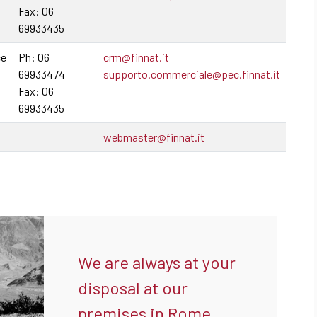
Fax: 06
69933435
ce
Ph: 06
crm@finnat.it
69933474
supporto.commerciale@pec.finnat.it
Fax: 06
69933435
webmaster@finnat.it
We are always at your
disposal at our
premises in Rome,